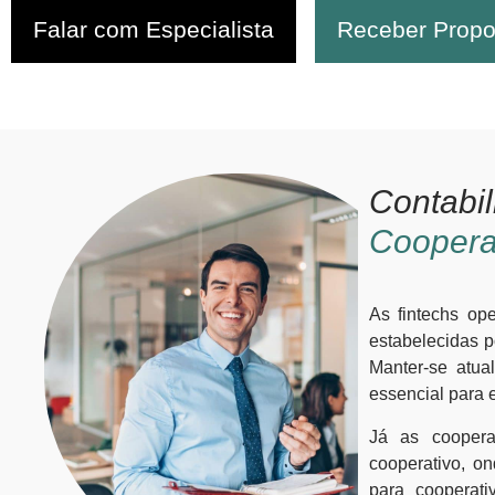
Falar com Especialista
Receber Propo
Contabi
Cooperat
As fintechs o
estabelecidas p
Manter-se atua
essencial para 
Já as coopera
cooperativo, o
para cooperati