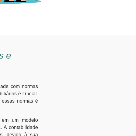
s e
idade com normas
iários é crucial.
 a essas normas é
am em um modelo
. A contabilidade
as, devido à sua